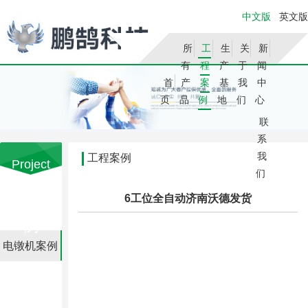
中文版
英文版
所
工
生
关
新
有
程
产
于
闻
首
产
案
基
我
中
页
品
例
地
们
心
联
系
我
工程案例
Project
们
Case
您的当前位置是：
首页
>> 工程案例
6工位全自动济南沃德发货
工程案
例
电镦机案例

咨询
022-